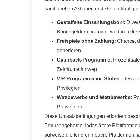
traditionellen Aktionen und stellen häufig 
Gestaffelte Einzahlungsboni:
Divers
Bonusgeldern prämiert, wodurch die S
Freispiele ohne Zahlung:
Chance, di
generieren
Cashback-Programme:
Prozentuale 
Zeiträume hinweg
VIP-Programme mit Stufen:
Desto ak
Privilegien
Wettbewerbe und Wettbewerbe:
Per
Preistöpfen
Diese Umsatzbedingungen erfordern besond
Bonusangeboten. Indes ältere Plattformen
aufweisen, offerieren neuere Plattformen 