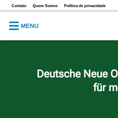
Contato
Quem Somos
Política de privacidade
MENU
Deutsche Neue On
für m