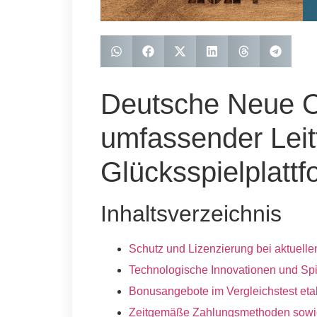
Deutsche Neue O
umfassender Leit
Glücksspielplatt
Inhaltsverzeichnis
Schutz und Lizenzierung bei aktuell
Technologische Innovationen und Spi
Bonusangebote im Vergleichstest etab
Zeitgemäße Zahlungsmethoden sowie