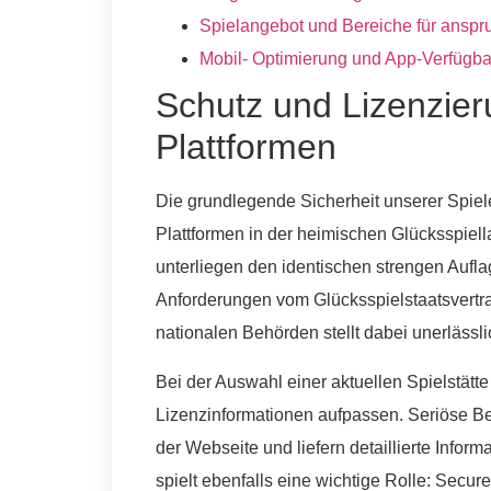
Spielangebot und Bereiche für anspru
Mobil- Optimierung und App-Verfügba
Schutz und Lizenzie
Plattformen
Die grundlegende Sicherheit unserer Spiele
Plattformen in der heimischen Glücksspiella
unterliegen den identischen strengen Aufla
Anforderungen vom Glücksspielstaatsvertrag
nationalen Behörden stellt dabei unerlässli
Bei der Auswahl einer aktuellen Spielstätte
Lizenzinformationen aufpassen. Seriöse Bet
der Webseite und liefern detaillierte Info
spielt ebenfalls eine wichtige Rolle: Secu