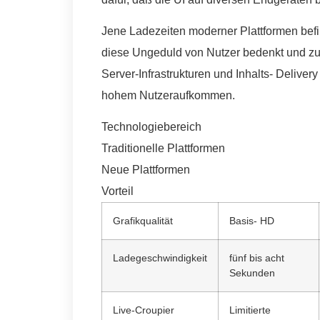
Jene Ladezeiten moderner Plattformen befin
diese Ungeduld von Nutzer bedenkt und zu
Server-Infrastrukturen und Inhalts- Delive
hohem Nutzeraufkommen.
Technologiebereich
Traditionelle Plattformen
Neue Plattformen
Vorteil
Grafikqualität
Basis- HD
Ladegeschwindigkeit
fünf bis acht
Sekunden
Live-Croupier
Limitierte