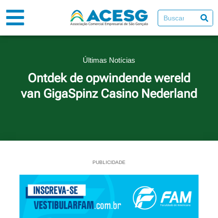
Últimas Notícias
Ontdek de opwindende wereld
van GigaSpinz Casino Nederland
PUBLICIDADE