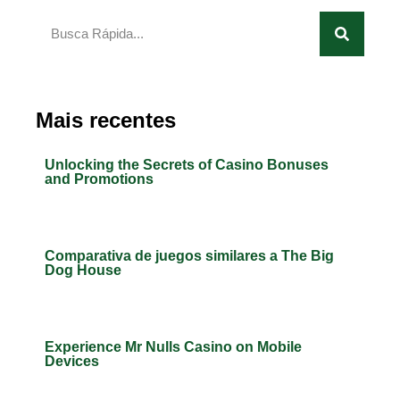
Mais recentes
Unlocking the Secrets of Casino Bonuses
and Promotions
Comparativa de juegos similares a The Big
Dog House
Experience Mr Nulls Casino on Mobile
Devices