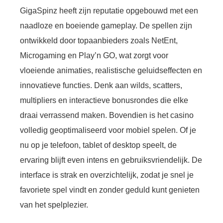
GigaSpinz heeft zijn reputatie opgebouwd met een
naadloze en boeiende gameplay. De spellen zijn
ontwikkeld door topaanbieders zoals NetEnt,
Microgaming en Play’n GO, wat zorgt voor
vloeiende animaties, realistische geluidseffecten en
innovatieve functies. Denk aan wilds, scatters,
multipliers en interactieve bonusrondes die elke
draai verrassend maken. Bovendien is het casino
volledig geoptimaliseerd voor mobiel spelen. Of je
nu op je telefoon, tablet of desktop speelt, de
ervaring blijft even intens en gebruiksvriendelijk. De
interface is strak en overzichtelijk, zodat je snel je
favoriete spel vindt en zonder geduld kunt genieten
van het spelplezier.