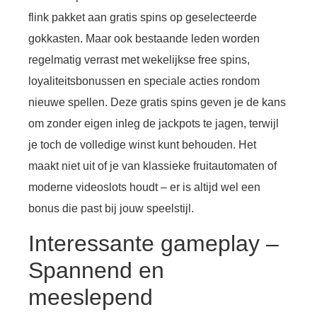
flink pakket aan gratis spins op geselecteerde
gokkasten. Maar ook bestaande leden worden
regelmatig verrast met wekelijkse free spins,
loyaliteitsbonussen en speciale acties rondom
nieuwe spellen. Deze gratis spins geven je de kans
om zonder eigen inleg de jackpots te jagen, terwijl
je toch de volledige winst kunt behouden. Het
maakt niet uit of je van klassieke fruitautomaten of
moderne videoslots houdt – er is altijd wel een
bonus die past bij jouw speelstijl.
Interessante gameplay –
Spannend en
meeslepend