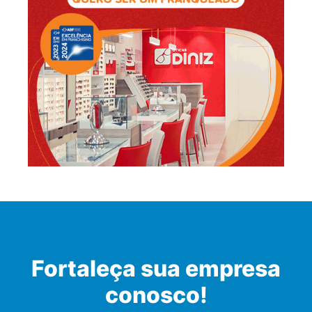
Fortaleça sua empresa
conosco!