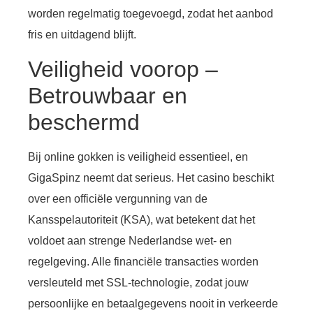
worden regelmatig toegevoegd, zodat het aanbod
fris en uitdagend blijft.
Veiligheid voorop –
Betrouwbaar en
beschermd
Bij online gokken is veiligheid essentieel, en
GigaSpinz neemt dat serieus. Het casino beschikt
over een officiële vergunning van de
Kansspelautoriteit (KSA), wat betekent dat het
voldoet aan strenge Nederlandse wet- en
regelgeving. Alle financiële transacties worden
versleuteld met SSL-technologie, zodat jouw
persoonlijke en betaalgegevens nooit in verkeerde